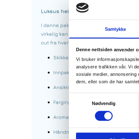
Luksus heldags-pakke
I denne pakken setter vi hele din kropp og 
Samtykke
virkelig kan koble helt av og få en uforg
out fra hverdagen!I denne fantastiske pak
Denne nettsiden anvender c
Skikkelig kroppspeeling
Vi bruker informasjonskapsler
analysere trafikken vår. Vi 
Innpakning etter eget ønske
sosiale medier, annonsering 
dem, eller som de har samlet
Ansiktsbehandling m/ massasje
Samtykkevalg
Farging av bryn/vipper og napping/
Nødvendig
Aromamassasje for hele kropp m/ 
Håndmaske m/ håndmassasje