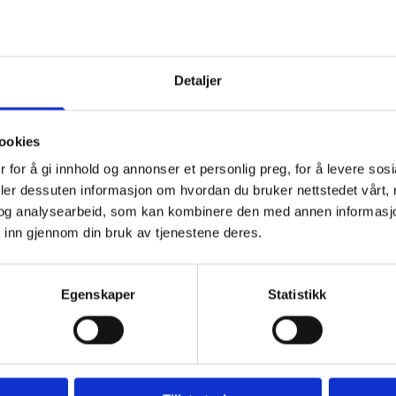
Luksus halvdags-pak
sjel i fokus, slik at du
I denne pakken tilbyr
Detaljer
lemmelig og herlig tim-
Kroppspeeling
ken tilbyr vi:
ookies
Innpakning etter 
 for å gi innhold og annonser et personlig preg, for å levere sos
deler dessuten informasjon om hvordan du bruker nettstedet vårt,
Ansiktsbehandlin
og analysearbeid, som kan kombinere den med annen informasjon d
 inn gjennom din bruk av tjenestene deres.
Aromamassasje fo
(Tid: 3 t. Pris: 3990,
voksing av bryn-
Egenskaper
Statistikk
fotmassasje