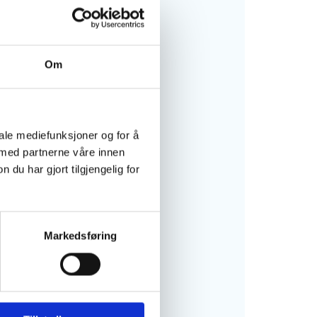
ke
 vi:
Om
eget ønske
iale mediefunksjoner og for å
 med partnerne våre innen
g m/massasje
u har gjort tilgjengelig for
r rygg/nakke og skuldre
-)
Markedsføring