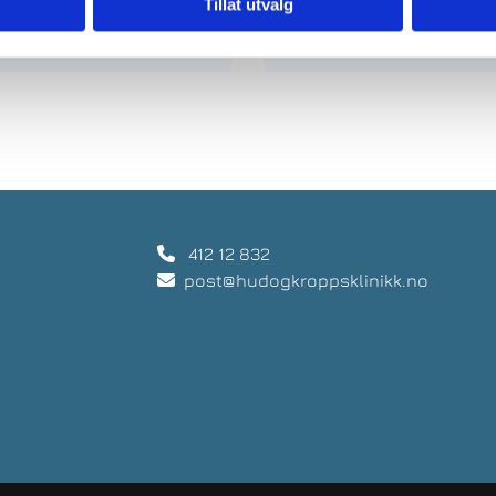
Tillat utvalg
412 12 832

post@hudogkroppsklinikk.no
