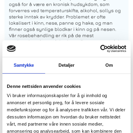
også for å være en kronisk hudsykdom, som
forverres ved temperaturskifte, alkohol, sollys og
sterke inntak av krydder. Problemet er ofte
lokalisert i kinn, nese, panne og hake, og man
finner også synlige blodkar i kinn og på nesen.
Vår rosebehandling er rik på de mest
gevinstgivende og aktive ingredienser som Lakris,
grønn te og alger. En fantastisk behandling
spesiallaget for rocacea, men anbefales også for
erythema og couperose. Kan brukes av alle typer
Samtykke
Detaljer
Om
sensitiv hud.
Tid: 90 min Pris: 1790,-
Denne nettsiden anvender cookies
Vi bruker informasjonskapsler for å gi innhold og
annonser et personlig preg, for å levere sosiale
Frisk Sunn Levende - Plantomer Lift-Off Mask
mediefunksjoner og for å analysere trafikken vår. Vi deler
dessuten informasjon om hvordan du bruker nettstedet
Plantomer er en unik maske som inneholder
Algen Laminira Digitata, som er rik på mineraler,
vårt, med partnerne våre innen sosiale medier,
kalium, magnesium, kalsium, zink og
annonsering og analysearbeid, som kan kombinere den