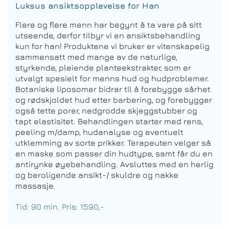
Luksus ansiktsopplevelse for Han
Flere og flere menn har begynt å ta vare på sitt
utseende, derfor tilbyr vi en ansiktsbehandling
kun for han! Produktene vi bruker er vitenskapelig
sammensatt med mange av de naturlige,
styrkende, pleiende planteekstrakter, som er
utvalgt spesielt for menns hud og hudproblemer.
Botaniske liposomer bidrar til å forebygge sårhet
og rødskjoldet hud etter barbering, og forebygger
også tette porer, nedgrodde skjeggstubber og
tapt elastisitet. Behandlingen starter med rens,
peeling m/damp, hudanalyse og eventuelt
utklemming av sorte prikker. Terapeuten velger så
en maske som passer din hudtype, samt får du en
antirynke øyebehandling. Avsluttes med en herlig
og beroligende ansikt-/ skuldre og nakke
massasje.
Tid: 90 min. Pris: 1590,-