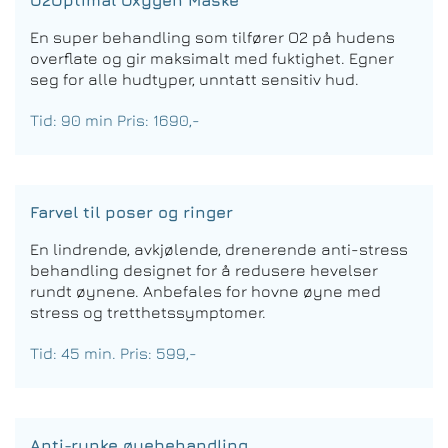
O2Optimal Oxygen Maske
En super behandling som tilfører O2 på hudens
overflate og gir maksimalt med fuktighet. Egner
seg for alle hudtyper, unntatt sensitiv hud.
Tid: 90 min Pris: 1690,-
Farvel til poser og ringer
En lindrende, avkjølende, drenerende anti-stress
behandling designet for å redusere hevelser
rundt øynene. Anbefales for hovne øyne med
stress og tretthetssymptomer.
Tid: 45 min. Pris: 599,-
Anti-rynke øyebehandling