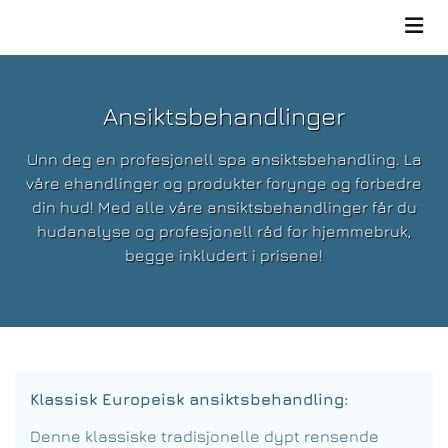
Ansiktsbehandlinger
Unn deg en profesjonell spa ansiktsbehandling. La
våre ehandlinger og produkter forynge og forbedre
din hud! Med alle våre ansiktsbehandlinger får du
hudanalyse og profesjonell råd for hjemmebruk,
begge inkludert i prisene!
Klassisk Europeisk ansiktsbehandling:
Denne klassiske tradisjonelle dypt rensende