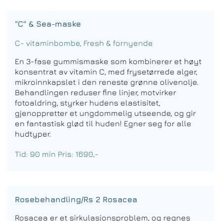
"C" & Sea-maske
C- vitaminbombe, Fresh & fornyende
En 3-fase gummismaske som kombinerer et høyt
konsentrat av vitamin C, med frysetørrede alger,
mikroinnkapslet i den reneste grønne olivenolje.
Behandlingen reduser fine linjer, motvirker
fotoaldring, styrker hudens elastisitet,
gjenoppretter et ungdommelig utseende, og gir
en fantastisk glød til huden! Egner seg for alle
hudtyper.
Tid: 90 min Pris: 1690,-
Rosebehandling/Rs 2 Rosacea
Rosacea er et sirkulasjonsproblem, og regnes