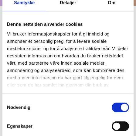
Samtykke
Detaljer
Om
I nådagens tid virker vi mennesker å ha store
Denne nettsiden anvender cookies
vanskeligheter med å slappe av og ta vare på
Vi bruker informasjonskapsler for å gi innhold og
oss selv, derfor har det å unne oss med SPA blitt
annonser et personlig preg, for å levere sosiale
svært populært. Men hva betyr egentlig SPA?
mediefunksjoner og for å analysere trafikken vår. Vi deler
Ordet er latinsk og er en forkortelse for "Sanna
dessuten informasjon om hvordan du bruker nettstedet
Per Aqua", som betyr "helse gjennom vann".
vårt, med partnerne våre innen sosiale medier,
Før i tiden ble kilder med varmt eller mineralvann
annonsering og analysearbeid, som kan kombinere den
brukt som spa. SPA er et begrep som omfatter
med annen informasjon du har gjort tilgjengelig for dem,
velvære, sinn og naturlig helse og skjønnhet, og
eller som de har samlet inn gjennom din bruk av
gir også en sanselig nytelse til kropp og sjel.
tjenestene deres.
Samtykkevalg
Nødvendig
Bestilling av time:
Vi anbefaler timebestilling på forhånd, men det
Egenskaper
er også mulig å komme innom for å se om vi har